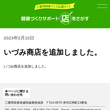
Skip
Skip
to
to
the
the
content
Navigation
2023年2月10日
いづみ商店を追加しました。
いづみ商店
を追加しました。
本ページに関する
問い合わせ先
三重県医療保健部健康推進課
〒514-8570 津市広明町13番地