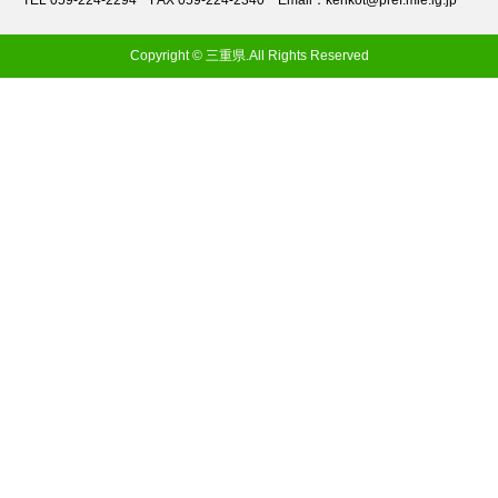
TEL 059-224-2294
FAX 059-224-2340
Email：kenkot@pref.mie.lg.jp
Copyright © 三重県.All Rights Reserved