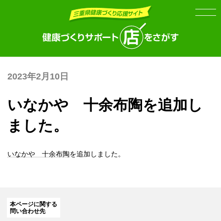
Skip
Skip
to
to
the
the
content
Navigation
2023年2月10日
いなかや 十余布陶を追加し
ました。
いなかや 十余布陶
を追加しました。
本ページに関する
問い合わせ先