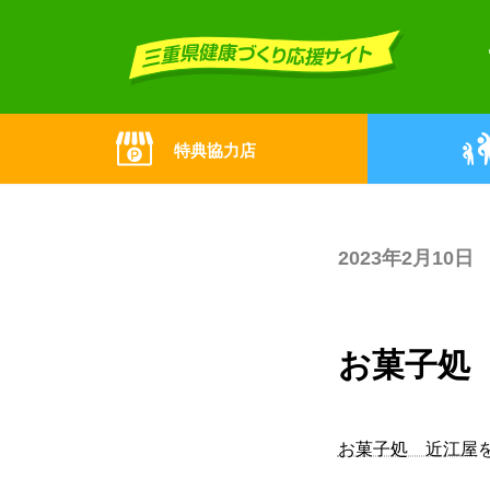
Skip
Skip
to
to
the
the
content
Navigation
特典協力店
2023年2月10日
お菓子処
お菓子処 近江屋