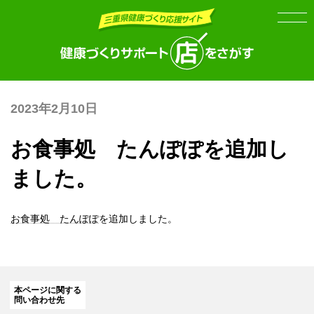
Skip
Skip
to
to
the
the
content
Navigation
2023年2月10日
お食事処 たんぽぽを追加し
ました。
お食事処 たんぽぽ
を追加しました。
本ページに関する
問い合わせ先