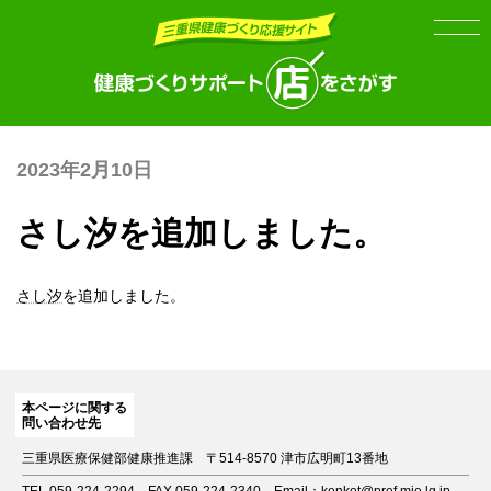
Skip
Skip
to
to
the
the
content
Navigation
2023年2月10日
さし汐を追加しました。
さし汐
を追加しました。
本ページに関する
問い合わせ先
三重県医療保健部健康推進課
〒514-8570 津市広明町13番地