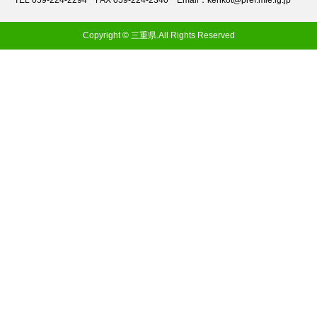
TEL 059-224-2294
FAX 059-224-2340
Email：kenkot@pref.mie.lg.jp
Copyright © 三重県.All Rights Reserved