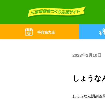
Skip
Skip
to
to
the
the
content
Navigation
特典協力店
2023年2月10日
しょうな
しょうなん調剤薬