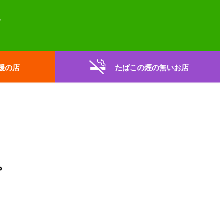
援の店
たばこの煙の無いお店
。