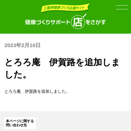
Skip
Skip
to
to
the
the
content
Navigation
2023年2月10日
とろろ庵 伊賀路を追加しま
した。
とろろ庵 伊賀路
を追加しました。
本ページに関する
問い合わせ先