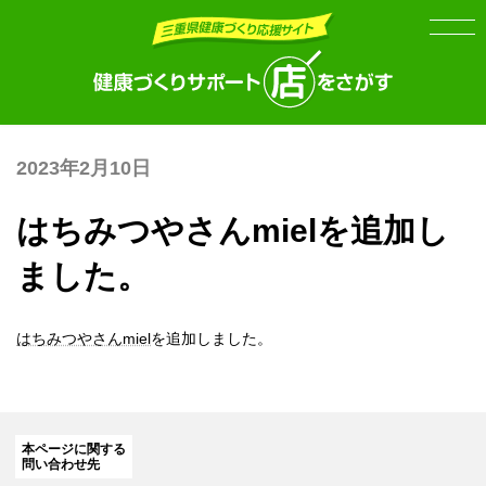
Skip
Skip
to
to
the
the
content
Navigation
2023年2月10日
はちみつやさんmielを追加し
ました。
はちみつやさんmiel
を追加しました。
本ページに関する
問い合わせ先