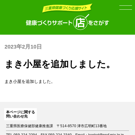
Skip
Skip
to
to
the
the
content
Navigation
2023年2月10日
まき小屋を追加しました。
まき小屋
を追加しました。
本ページに関する
問い合わせ先
三重県医療保健部健康推進課
〒514-8570 津市広明町13番地