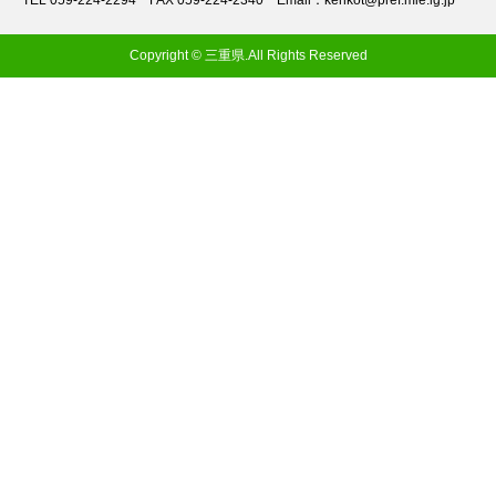
TEL 059-224-2294
FAX 059-224-2340
Email：kenkot@pref.mie.lg.jp
Copyright © 三重県.All Rights Reserved