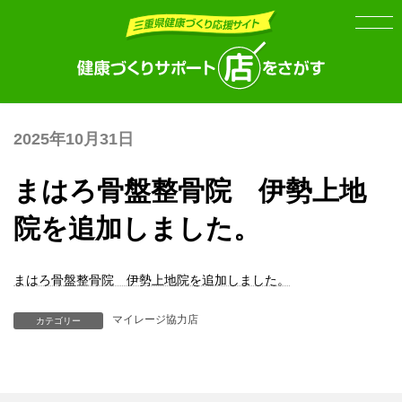
Skip
Skip
to
to
the
the
content
Navigation
2025年10月31日
まはろ骨盤整骨院 伊勢上地
院を追加しました。
まはろ骨盤整骨院 伊勢上地院を追加しました。
マイレージ協力店
カテゴリー