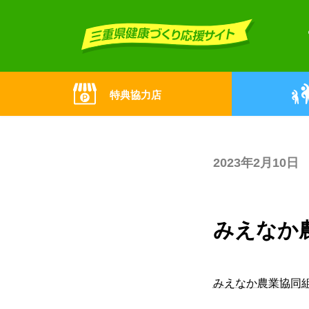
Skip
Skip
to
to
the
the
content
Navigation
特典協力店
2023年2月10日
みえなか
みえなか農業協同