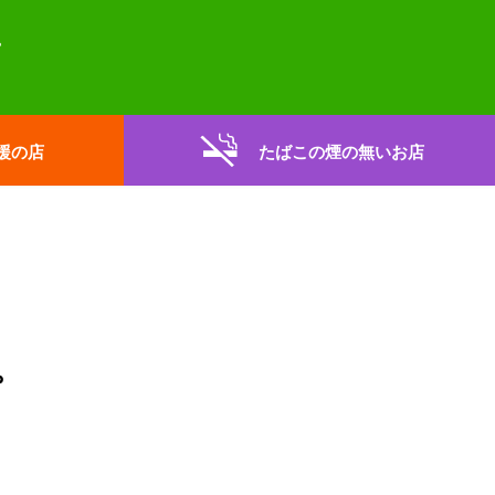
援の店
たばこの煙の無いお店
。