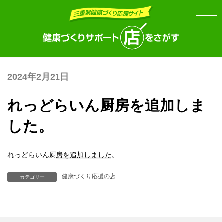
Skip
Skip
to
to
the
the
content
Navigation
2024年2月21日
れっどらいん厨房を追加しま
した。
れっどらいん厨房を追加しました。
健康づくり応援の店
カテゴリー