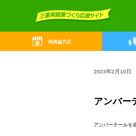
Skip
Skip
to
to
the
the
content
Navigation
特典協力店
2023年2月10日
アンバー
アンバーテール
を