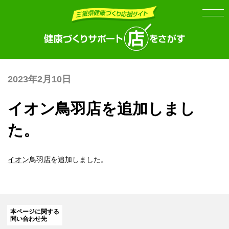
Skip
Skip
to
to
the
the
content
Navigation
2023年2月10日
イオン鳥羽店を追加しまし
た。
イオン鳥羽店
を追加しました。
本ページに関する
問い合わせ先