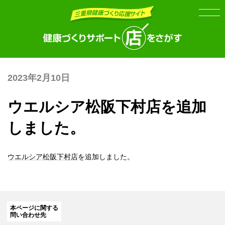
Skip
Skip
to
to
the
the
content
Navigation
2023年2月10日
ウエルシア松阪下村店を追加
しました。
ウエルシア松阪下村店
を追加しました。
本ページに関する
問い合わせ先