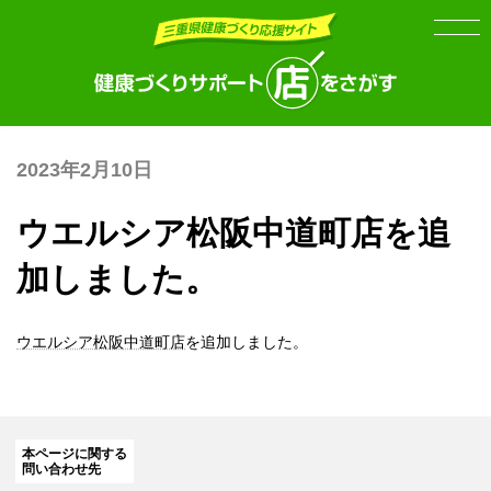
Skip
Skip
to
to
the
the
content
Navigation
2023年2月10日
ウエルシア松阪中道町店を追
加しました。
ウエルシア松阪中道町店
を追加しました。
本ページに関する
問い合わせ先