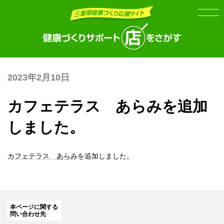
Skip
Skip
to
to
the
the
content
Navigation
2023年2月10日
カフェテラス あらみを追加
しました。
カフェテラス あらみ
を追加しました。
本ページに関する
問い合わせ先