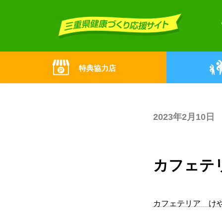
Skip
Skip
to
to
the
the
content
Navigation
特典協力店
2023年2月10日
カフェテ
カフェテリア け