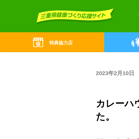
Skip
Skip
to
to
the
the
content
Navigation
特典協力店
2023年2月10日
カレーハ
た。