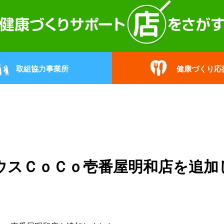
取組協力事業所
健康づくり応
ウスＣｏＣｏ壱番屋明和店を追加