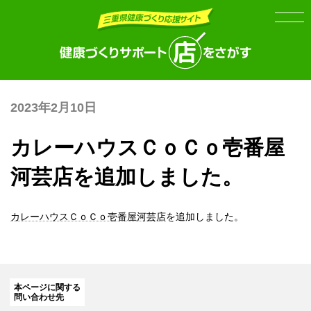
Skip
Skip
to
to
the
the
content
Navigation
2023年2月10日
カレーハウスＣｏＣｏ壱番屋
河芸店を追加しました。
カレーハウスＣｏＣｏ壱番屋河芸店
を追加しました。
本ページに関する
問い合わせ先