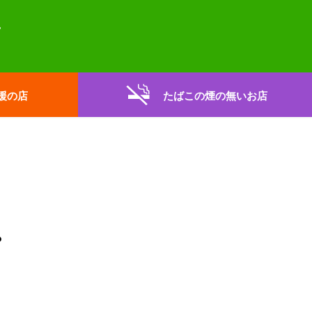
援の店
たばこの煙の無いお店
。