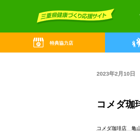
Skip
Skip
to
to
the
the
content
Navigation
特典協力店
2023年2月10日
コメダ珈
コメダ珈琲店 亀