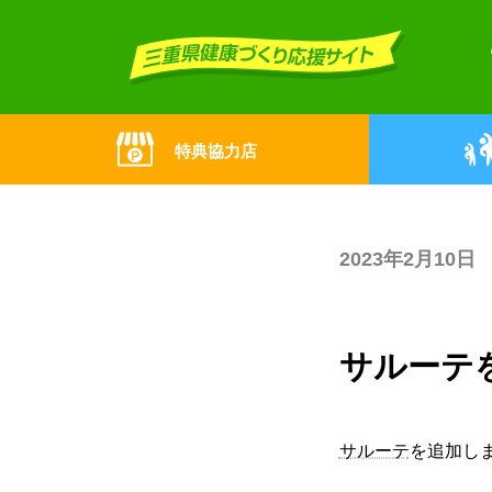
Skip
Skip
to
to
the
the
content
Navigation
特典協力店
2023年2月10日
サルーテ
サルーテ
を追加し