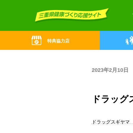
Skip
Skip
to
to
the
the
content
Navigation
特典協力店
2023年2月10日
ドラッグ
ドラッグスギヤマ