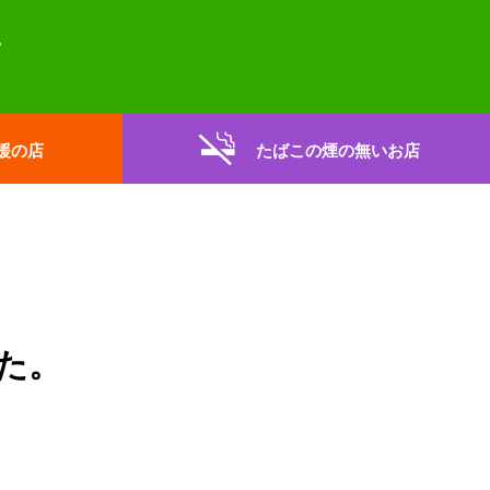
援の店
たばこの煙の無いお店
た。