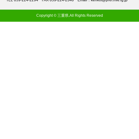
TEL 059-224-2294
FAX 059-224-2340
Email：kenkot@pref.mie.lg.jp
Copyright © 三重県.All Rights Reserved