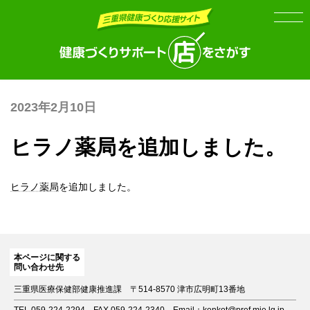
Skip
Skip
to
to
the
the
content
Navigation
2023年2月10日
ヒラノ薬局を追加しました。
ヒラノ薬局
を追加しました。
本ページに関する
問い合わせ先
三重県医療保健部健康推進課
〒514-8570 津市広明町13番地