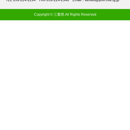
TEL 059-224-2294
FAX 059-224-2340
Email：kenkot@pref.mie.lg.jp
Copyright © 三重県.All Rights Reserved