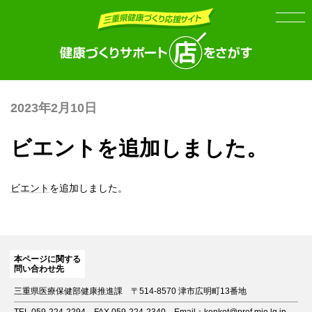
Skip
Skip
to
to
the
the
content
Navigation
2023年2月10日
ビエントを追加しました。
ビエント
を追加しました。
本ページに関する
問い合わせ先
三重県医療保健部健康推進課
〒514-8570 津市広明町13番地