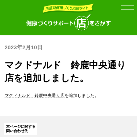
Skip
Skip
to
to
the
the
content
Navigation
2023年2月10日
マクドナルド 鈴鹿中央通り
店を追加しました。
マクドナルド 鈴鹿中央通り店
を追加しました。
本ページに関する
問い合わせ先