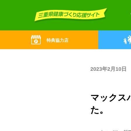
Skip
Skip
to
to
the
the
content
Navigation
特典協力店
2023年2月10日
マックス
た。