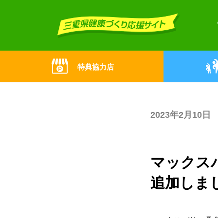
Skip
Skip
to
to
the
the
content
Navigation
特典協力店
2023年2月10日
マックス
追加しま