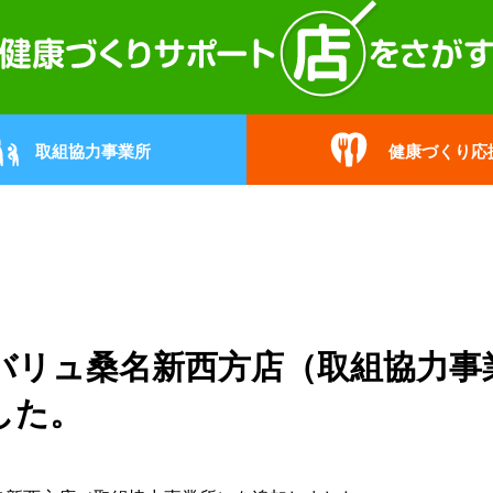
取組協力事業所
健康づくり応
バリュ桑名新西方店（取組協力事
した。