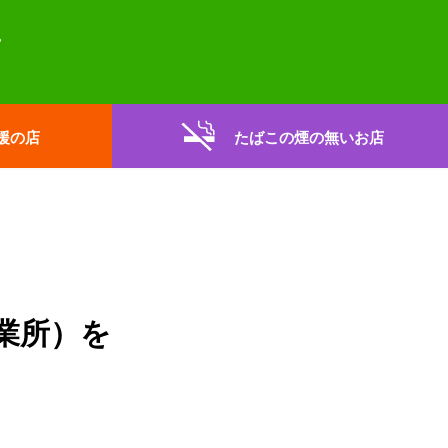
援の店
たばこの煙の無いお店
業所）を