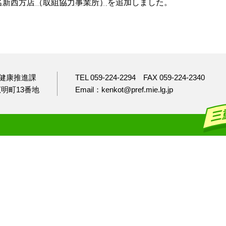
名新西方店（取組協力事業所）
を追加しました。
健康推進課
TEL 059-224-2294
FAX 059-224-2340
市広明町13番地
Email：kenkot@pref.mie.lg.jp