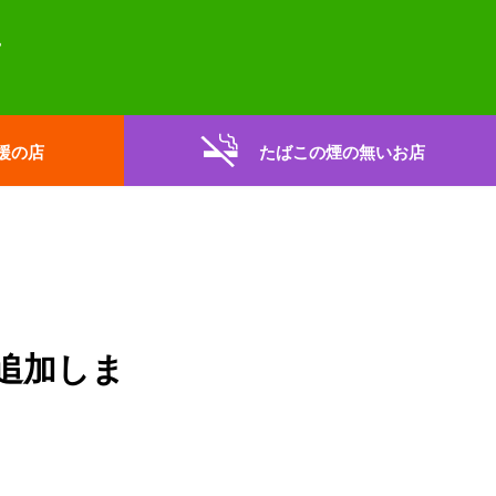
援の店
たばこの煙の無いお店
追加しま