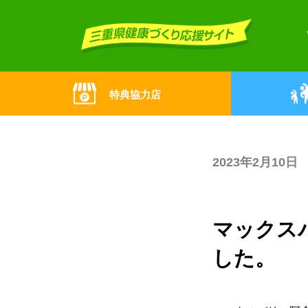
Skip
Skip
to
to
the
the
content
Navigation
特典協力店
2023年2月10日
マックス
した。