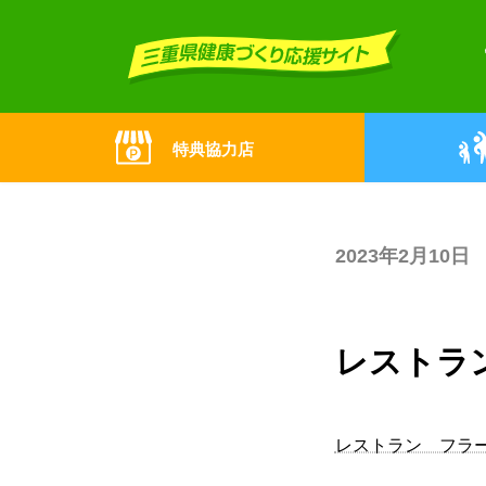
Skip
Skip
to
to
the
the
content
Navigation
特典協力店
2023年2月10日
レストラ
レストラン フラ