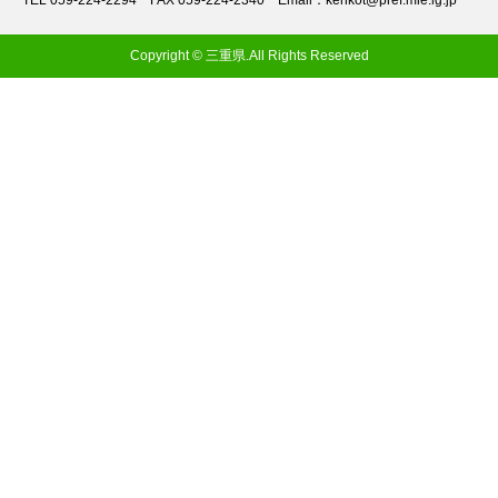
TEL 059-224-2294
FAX 059-224-2340
Email：kenkot@pref.mie.lg.jp
Copyright © 三重県.All Rights Reserved