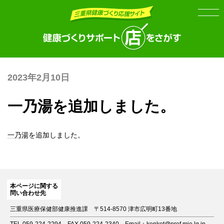
Skip
Skip
to
to
the
the
content
Navigation
2023年2月10日
一乃湯を追加しました。
一乃湯
を追加しました。
本ページに関する
問い合わせ先
三重県医療保健部健康推進課
〒514-8570 津市広明町13番地