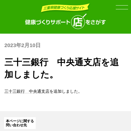
Skip
Skip
to
to
the
the
content
Navigation
2023年2月10日
三十三銀行 中央通支店を追
加しました。
三十三銀行 中央通支店
を追加しました。
本ページに関する
問い合わせ先