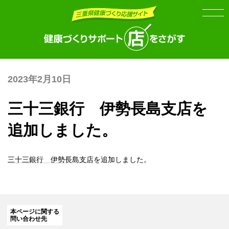
Skip
Skip
to
to
the
the
content
Navigation
2023年2月10日
三十三銀行 伊勢長島支店を
追加しました。
三十三銀行 伊勢長島支店
を追加しました。
本ページに関する
問い合わせ先