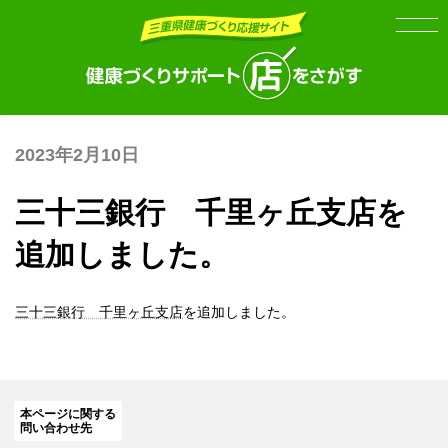
Skip
Skip
to
to
the
the
content
Navigation
2023年2月10日
三十三銀行 千里ヶ丘支店を
追加しました。
三十三銀行 千里ヶ丘支店
を追加しました。
本ページに関する
問い合わせ先