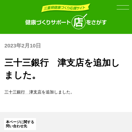
Skip
Skip
to
to
the
the
content
Navigation
2023年2月10日
三十三銀行 津支店を追加し
ました。
三十三銀行 津支店
を追加しました。
本ページに関する
問い合わせ先