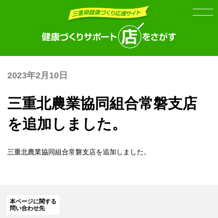
Skip
Skip
to
to
the
the
content
Navigation
2023年2月10日
三重北農業協同組合常磐支店
を追加しました。
三重北農業協同組合常磐支店
を追加しました。
本ページに関する
問い合わせ先