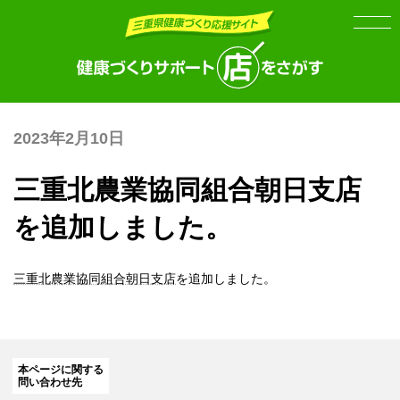
Skip
Skip
to
to
the
the
content
Navigation
2023年2月10日
三重北農業協同組合朝日支店
を追加しました。
三重北農業協同組合朝日支店
を追加しました。
本ページに関する
問い合わせ先