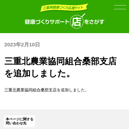
Skip
Skip
to
to
the
the
content
Navigation
2023年2月10日
三重北農業協同組合桑部支店
を追加しました。
三重北農業協同組合桑部支店
を追加しました。
本ページに関する
問い合わせ先