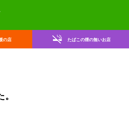
援の店
たばこの煙の無いお店
た。