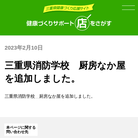
Skip
Skip
to
to
the
the
content
Navigation
2023年2月10日
三重県消防学校 厨房なか屋
を追加しました。
三重県消防学校 厨房なか屋
を追加しました。
本ページに関する
問い合わせ先