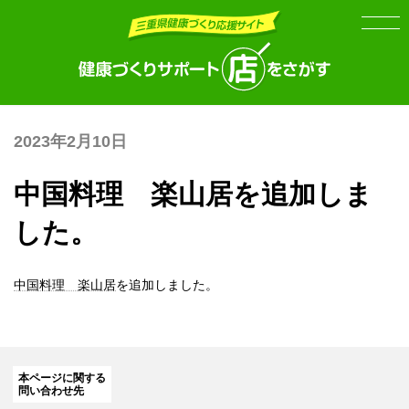
Skip
Skip
to
to
the
the
content
Navigation
2023年2月10日
中国料理 楽山居を追加しま
した。
中国料理 楽山居
を追加しました。
本ページに関する
問い合わせ先