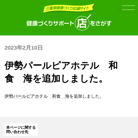
Skip
Skip
to
to
the
the
content
Navigation
2023年2月10日
伊勢パールピアホテル 和
食 海を追加しました。
伊勢パールピアホテル 和食 海
を追加しました。
本ページに関する
問い合わせ先