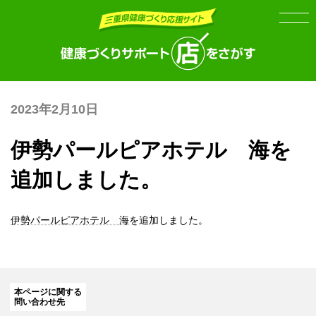
Skip
Skip
to
to
the
the
content
Navigation
2023年2月10日
伊勢パールピアホテル 海を
追加しました。
伊勢パールピアホテル 海
を追加しました。
本ページに関する
問い合わせ先