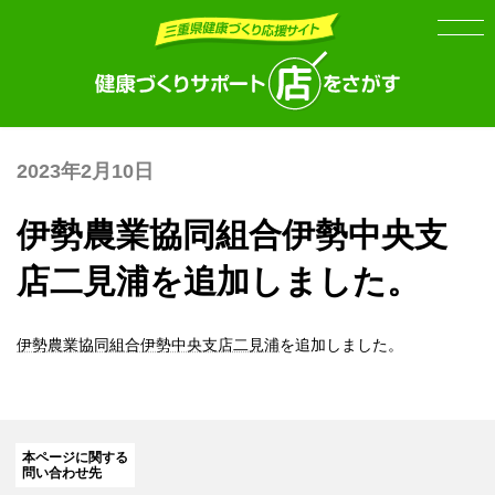
Skip
Skip
to
to
the
the
content
Navigation
2023年2月10日
伊勢農業協同組合伊勢中央支
店二見浦を追加しました。
伊勢農業協同組合伊勢中央支店二見浦
を追加しました。
本ページに関する
問い合わせ先