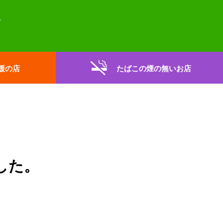
援の店
たばこの煙の無いお店
した。