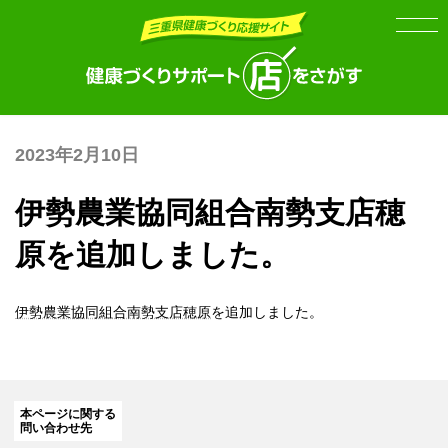
Skip
Skip
to
to
the
the
content
Navigation
2023年2月10日
伊勢農業協同組合南勢支店穂
原を追加しました。
伊勢農業協同組合南勢支店穂原
を追加しました。
本ページに関する
問い合わせ先