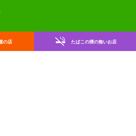
援の店
たばこの煙の無いお店
。