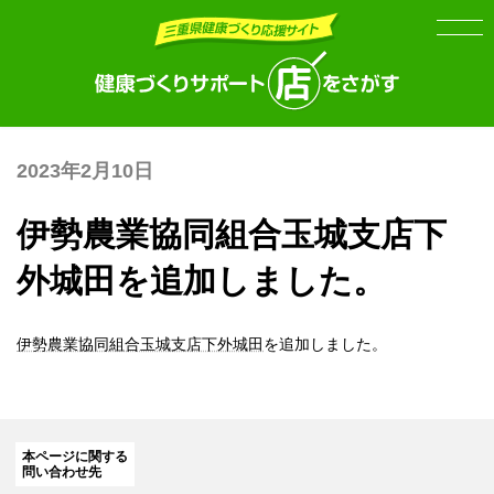
Skip
Skip
to
to
the
the
content
Navigation
2023年2月10日
伊勢農業協同組合玉城支店下
外城田を追加しました。
伊勢農業協同組合玉城支店下外城田
を追加しました。
本ページに関する
問い合わせ先