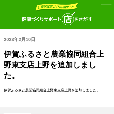
Skip
Skip
to
to
the
the
content
Navigation
2023年2月10日
伊賀ふるさと農業協同組合上
野東支店上野を追加しまし
た。
伊賀ふるさと農業協同組合上野東支店上野
を追加しました。