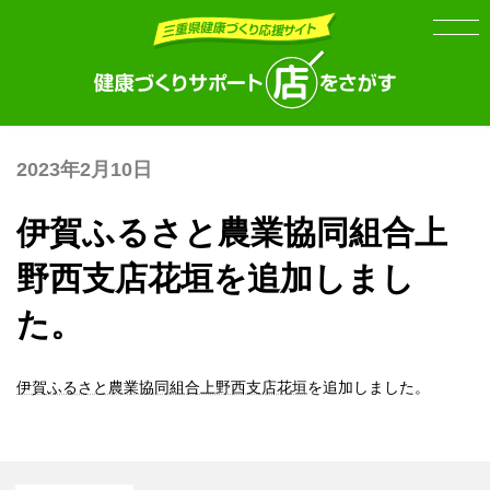
Skip
Skip
to
to
the
the
content
Navigation
2023年2月10日
伊賀ふるさと農業協同組合上
野西支店花垣を追加しまし
た。
伊賀ふるさと農業協同組合上野西支店花垣
を追加しました。